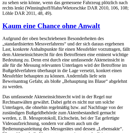
zu sehen sein könne, wenn das gemessene Fahrzeug plötzlich nach
rechts lenkt (Winninghoff/Hahn/Wietorschke DAR 2010, 106, 108;
Löhle DAR 2011, 48, 49).
Kaum eine Chance ohne Anwalt
Aufgrund der oben beschriebenen Besonderheiten des
„standardisierten Messverfahrens“ und der sich daraus ergebenen
Last, konkrete Anhaltspunkte für einen Messfehler vorzutragen, fällt
dem Akteneinsichtsrecht für den Betroffenen eine eminent wichtige
Bedeutung zu. Denn erst durch eine umfassende Akteneinsicht in
alle für die Messung relevanten Unterlagen wird der Betroffene im
Bußgeldverfahren überhaupt in die Lage versetzt, konkret einen
Messfehler behaupten zu können. Andernfalls liefe sein
Beweisantrag Gefahr, als bloße „Behauptung ins Blaue“ abgelehnt
zu werden.
Das umfassende Akteneinsichtsrecht wird in der Regel nur
Rechtsanwälten gewährt. Dabei geht es nicht nur um solche
Unterlagen, die ohnehin regelmäßig bzw. auf Nachfrage von der
zuständigen Bußgeldbehörde zum Aktenbestandteil gemacht
werden, z. B. Messprotokoll, Eichschein, bei der Tat gefertigte
Videoaufzeichnung, sondern vor allem auch um die
Bedienungsanleitung des Messgerätes und dessen „Lebensakte“.