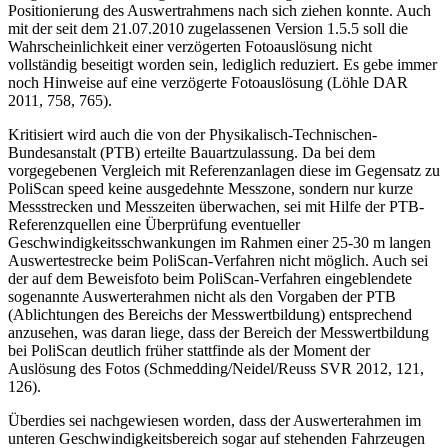
Positionierung des Auswertrahmens nach sich ziehen konnte. Auch
mit der seit dem 21.07.2010 zugelassenen Version 1.5.5 soll die
Wahrscheinlichkeit einer verzögerten Fotoauslösung nicht
vollständig beseitigt worden sein, lediglich reduziert. Es gebe immer
noch Hinweise auf eine verzögerte Fotoauslösung (Löhle DAR
2011, 758, 765).
Kritisiert wird auch die von der Physikalisch-Technischen-
Bundesanstalt (PTB) erteilte Bauartzulassung. Da bei dem
vorgegebenen Vergleich mit Referenzanlagen diese im Gegensatz zu
PoliScan speed keine ausgedehnte Messzone, sondern nur kurze
Messstrecken und Messzeiten überwachen, sei mit Hilfe der PTB-
Referenzquellen eine Überprüfung eventueller
Geschwindigkeitsschwankungen im Rahmen einer 25-30 m langen
Auswertestrecke beim PoliScan-Verfahren nicht möglich. Auch sei
der auf dem Beweisfoto beim PoliScan-Verfahren eingeblendete
sogenannte Auswerterahmen nicht als den Vorgaben der PTB
(Ablichtungen des Bereichs der Messwertbildung) entsprechend
anzusehen, was daran liege, dass der Bereich der Messwertbildung
bei PoliScan deutlich früher stattfinde als der Moment der
Auslösung des Fotos (Schmedding/Neidel/Reuss SVR 2012, 121,
126).
Überdies sei nachgewiesen worden, dass der Auswerterahmen im
unteren Geschwindigkeitsbereich sogar auf stehenden Fahrzeugen