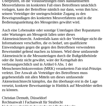
Überprüfen, ob die Voraussetzungen eines standardisierten
Messverfahrens im konkreten Fall eines Betroffenen tatsächlich
vorlagen, kann der Betroffene nämlich nur dann, wenn ihm bzw.
seinem Verteidiger der uneingeschränkte Zugang zu den
Beweisgrundlagen des konkreten Messverfahrens und in die
Bedienungsanleitung des Messgerätes gewährt wird.
Auch eine Lebensakte oder sonstige Unterlagen über Reparaturen
oder Wartungen am Messgerät fallen unter dieses
Akteneinsichtsrecht. Andernfalls kann sich der Verteidiger nicht die
Informationen verschaffen, die es bedarf, um qualifizierte
Einwendungen gegen die gegen den Betroffenen verwendeten
Beweismittel geltend machen zu können. Wird diese umfassende
Akteneinsicht in die Messunterlagen durch die Bußgeldbehörde
oder die Justiz nicht gewährt, wäre der Kerngehalt des
verfassungsrechtlich und in Artikel 6 Abs. 1 der
Menschenrechtskonvention (MRK) verankertem Fair-trial-Prinzips
verletzt. Der Anwalt als Verteidiger des Betroffenen muss
gegebenenfalls mit allen Mitteln um dieses umfassende
Akteneinsichtsrecht kämpfen, das ihn überhaupt erst in die Lage
versetzt, konkrete Beweisanträge in Hinblick auf Messfehler stellen
zu können.
Christian Demuth, Düsseldorf
Rechtsanwalt l Fachanwalt für Strafrecht